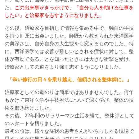
た。
この出来事がきっかけで、「自分も人を助ける仕事を
したい」と治療家を志すようになりました。
その後、
治療家
を目指して情報を集める中で、独自の手技
を持つ師匠に出会いました。師匠から
教えられた
東洋医学
の奥深さ
は、
自分自身の人生観をも変えるものでした。特
に、西洋医学では改善が難しいとされる症状に対して、
整
体
が有効であることを知ったときには大きな衝撃を受け、
治療家としての道をより強く志すようになりました。
「辛い修行の日々を乗り越え、信頼される整体師に。」
治療家としての道のりは簡単ではありませんでした。
何年
もかけて
東洋医学や手技療法について深く学び、
整体の
技
術を磨き続けました。
その後
、
22
年間のサラリーマン生活を経て、整体師として
の
スタートを切りました。
最初の頃は、様々な症状の患者さんがいらっしゃる現場で
思うような結果を出せず、悩むこともありました。