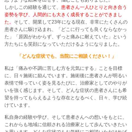
しかしこの
経験を通じて、
患者さん一人ひとりと向き合う
姿勢を学び、人間的にも大きく成長することができまし
た。
そして、開業して
23
年になる現在
、非常にたくさんの
患者さんに駆け込まれ、「どこに行っても良くならなかっ
た」「原因がわからず、ずっと痛みに耐えていた」という
方たちにも笑顔になっていただけるようになりました。
「どんな症状でも、当院にご相談ください！」
私は「痛みや不調に苦しむ方を元気にする」ことを目標
に、日々施術に
励んでいます
。施術後に患者さんが明るい
表情で帰っていく姿を見るたびに、治療家としてのやりが
いを強く感じます。
そして、
どんな症状
の
患者さんに
も
希
望を持ってもらえるような存在
となるべく、日々、学び続
けています。
私自身の経験や学び、そして患者さんへの想いを
もと
に、
これからも
地域に信頼される治療家として歩んでいきたい
と思います。どんな症状でもお気軽にご相談いただければ