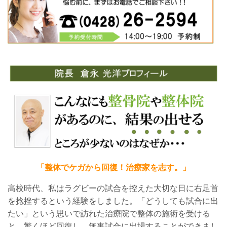
「整体でケガから回復！治療家を志す。」
高校時代、私はラグビーの試合を控えた大切な日に右足首
を捻挫するという経験をしました。
「
どうしても試合に出
たい
」
という思いで訪れた
治療院で整体の施術を受ける
と
、驚くほど回復し、無事試合に出場することができまし