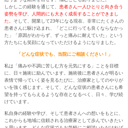
しかしこの
経験を通じて、
患者さん一人ひとりと向き合う
姿勢を学び、人間的にも大きく成長することができまし
た。
そして、開業して
23
年になる現在
、非常にたくさんの
患者さんに駆け込まれ、「どこに行っても良くならなかっ
た」「原因がわからず、ずっと痛みに耐えていた」という
方たちにも笑顔になっていただけるようになりました。
「どんな症状でも、当院にご相談ください！」
私は「痛みや不調に苦しむ方を元気にする」ことを目標
に、日々施術に
励んでいます
。施術後に患者さんが明るい
表情で帰っていく姿を見るたびに、治療家としてのやりが
いを強く感じます。
そして、
どんな症状
の
患者さんに
も
希
望を持ってもらえるような存在
となるべく、日々、学び続
けています。
私自身の経験や学び、そして患者さんへの想いを
もと
に、
これからも
地域に信頼される治療家として歩んでいきたい
と思います。どんな症状でもお気軽にご相談いただければ