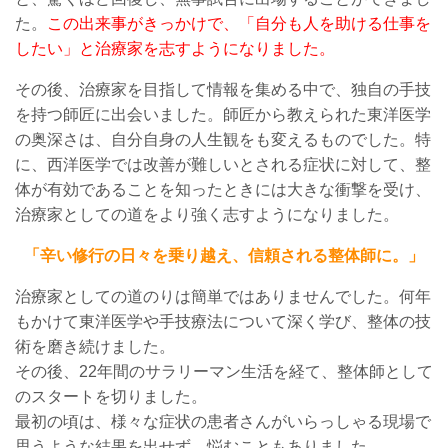
た。
この出来事がきっかけで、「自分も人を助ける仕事を
したい」と治療家を志すようになりました。
その後、
治療家
を目指して情報を集める中で、独自の手技
を持つ師匠に出会いました。師匠から
教えられた
東洋医学
の奥深さ
は、
自分自身の人生観をも変えるものでした。特
に、西洋医学では改善が難しいとされる症状に対して、
整
体
が有効であることを知ったときには大きな衝撃を受け、
治療家としての道をより強く志すようになりました。
「辛い修行の日々を乗り越え、信頼される整体師に。」
治療家としての道のりは簡単ではありませんでした。
何年
もかけて
東洋医学や手技療法について深く学び、
整体の
技
術を磨き続けました。
その後
、
22
年間のサラリーマン生活を経て、整体師として
の
スタートを切りました。
最初の頃は、様々な症状の患者さんがいらっしゃる現場で
思うような結果を出せず、悩むこともありました。